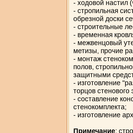
- ходовой настил 
- стропильная сис
обрезной доски се
- строительные ле
- временная кровл
- межвенцовый уте
метизы, прочие р
- монтаж стеноком
полов, стропильно
защитными средс
- изготовление "р
торцов стенового 
- составление ко
стенокомплекта;
- изготовление ар
Примечание
: стр