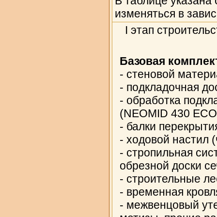
В таблице указана
изменяться в зави
I этап строитель
Базовая комплек
- стеновой матери
- подкладочная до
- обработка подк
(NEOMID 430 ECO
- балки перекрыти
- ходовой настил 
- стропильная сис
обрезной доски се
- строительные ле
- временная кровл
- межвенцовый уте