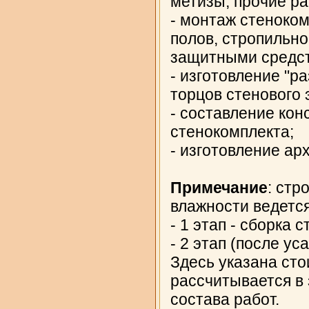
метизы, прочие р
- монтаж стеноком
полов, стропильно
защитными средс
- изготовление "р
торцов стенового 
- составление ко
стенокомплекта;
- изготовление ар
Примечание
: стр
влажности ведется
- 1 этап - сборка 
- 2 этап (после ус
Здесь указана сто
рассчитывается в
состава работ.