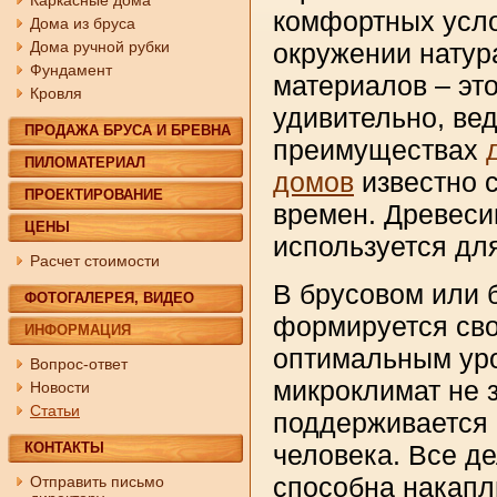
Каркасные дома
комфортных усло
Дома из бруса
окружении нату
Дома ручной рубки
Фундамент
материалов – это
Кровля
удивительно, вед
ПРОДАЖА БРУСА И БРЕВНА
преимуществах
ПИЛОМАТЕРИАЛ
домов
известно 
ПРОЕКТИРОВАНИЕ
времен. Древеси
ЦЕНЫ
используется дл
Расчет стоимости
В брусовом или 
ФОТОГАЛЕРЕЯ, ВИДЕО
формируется сво
ИНФОРМАЦИЯ
оптимальным уро
Вопрос-ответ
микроклимат не 
Новости
Статьи
поддерживается 
человека. Все д
КОНТАКТЫ
способна накапли
Отправить письмо